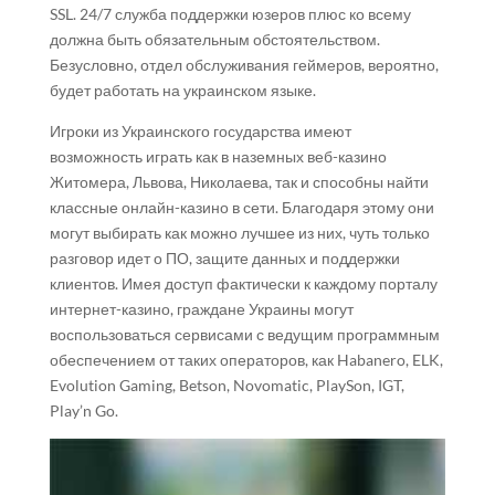
SSL. 24/7 служба поддержки юзеров плюс ко всему
должна быть обязательным обстоятельством.
Безусловно, отдел обслуживания геймеров, вероятно,
будет работать на украинском языке.
Игроки из Украинского государства имеют
возможность играть как в наземных веб-казино
Житомера, Львова, Николаева, так и способны найти
классные онлайн-казино в сети. Благодаря этому они
могут выбирать как можно лучшее из них, чуть только
разговор идет о ПО, защите данных и поддержки
клиентов. Имея доступ фактически к каждому порталу
интернет-казино, граждане Украины могут
воспользоваться сервисами с ведущим программным
обеспечением от таких операторов, как Habanero, ELK,
Evolution Gaming, Betson, Novomatic, PlaySon, IGT,
Play’n Go.