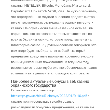
страны: NETELLER, Bitcoin, Монобанк, Mastercard,
Paysafecard, Приват24, Skrill, Visa. Не нужно забывать,
что определённые модели внесения средств счетов
имеют возможность отличаться в разных интернет-
казино. На случай если вышеназванное есть вашим
вариантом, это не означает, что вы отыщете его во
всех из Украины казино, которые представлены на
платформе casino-R. Другими словами говорится, что
вам надо будет выбирать тот вебсайт, который
предлагает кредитные варианты, соответствующие
вашим уникальным пожеланиям. В текущем году
известные сетевые клубы охотно обеспечивают шанс
устанавливать депозиты с помощью криптовалют.
Наиболее актуальные бонусы в веб казино
Украинского государства
Возможности азартных игр
https://gc.gov.ua/files/Richenya/2022/01/R-10.pdf
в
стране приплюсовывают в себя разные
разновидности бонусных предложений, на какие вы