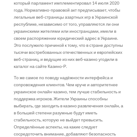
который парламент имплементировал 14 июля 2020
года. Нормативно-правовой акт предписывает, чтобы
легальные веб-страницы азартных игр в Украинской
республике, независимо от того, управляются ли они
украинскими жителями или иностранцами, имели в
своем распоряжении юридический адрес в Украине.
Это послужило причиной к тому, что в стране доступны
тысячи востребованных отечественных и европейских
веб-страниц, и ведущие из них веб-казино угодили в
каталог на сайте Казино-Р.
То же самое по поводу надёжности интерфейса и
сопровождения клиентов. Чем круче и авторитетнее
украинское онлайн-казино, тем лучше стабильность и
поддержка игроков. Жители Украины способны
выбирать, где заходить в казино развлечения онлайн, а
в большей степени разумные будут иметь
стабильность, которую не выйдет превысить.
Определённые аспекты, на какие следует
сосредоточить внимание, добавляют безопасность