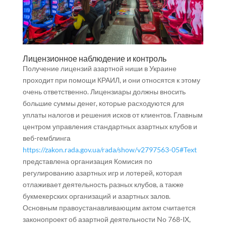
Лицензионное наблюдение и контроль
Получение лицензий азартной ниши в Украине
проходит при помощи КРАИЛ, и они относятся к этому
очень ответственно. Лицензиары должны вносить
большие суммы денег, которые расходуются для
уплаты налогов и решения исков от клиентов. Главным
центром управления стандартных азартных клубов и
веб-гемблинга
https://zakon.rada.gov.ua/rada/show/v2797563-05#Text
представлена организация Комисия по
регулированию азартных игр и лотерей, которая
отлаживает деятельность разных клубов, а также
букмекерских организаций и азартных залов.
Основным правоустанавливающим актом считается
законопроект об азартной деятельности No 768-IX,