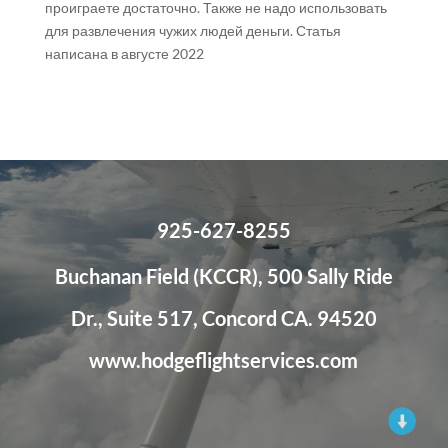
проиграете достаточно. Также не надо использовать
для развлечения чужих людей деньги. Статья
написана в августе 2022
925-627-8255
Buchanan Field (KCCR), 500 Sally Ride
Dr., Suite 517, Concord CA. 94520
www.hodgeflightservices.com