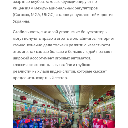
азартных клубов, каковые функционируют по
лицензиям междунациональных регуляторов
(Curacao, MGA, UKGC) и также допускают геймеров из
Украины.
Стабильность, с каковой украинские бонусхантеры
могут получить право и играть в онлайн-игры интернет
казино, конечно дала толчек к развитию известности
этих игр, так как все больше и больше людей познают
широкий ассортимент игровых автоматов,
классических настольных забав и глубоко
реалистичных лайв видео-слотов, которые сможет
предложить азартный сектор.